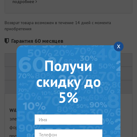
подробнее
Возврат товара возможен в течение 14 дней с момента
приобретения
Гарантия 60 месяцев
x
Получи
ОПИСАНИЕ
ХАРАКТЕРИСТИКИ
скидку до
ОТЗЫВЫ (2)
5%
Willer EV100DR Optima
- надежный накопительный
электрический бойлер цилиндрической
формы объемом 100 литров. Уникальная технология
производства: внутренний бак бойлера состоит из