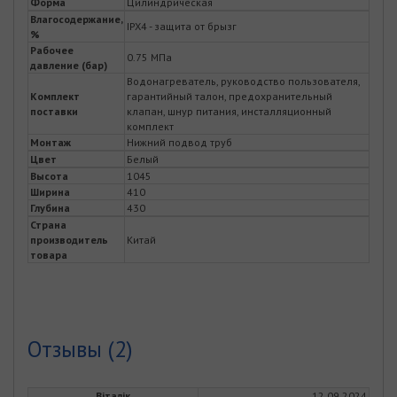
Форма
Цилиндрическая
Влагосодержание,
IPX4 - защита от брызг
%
Рабочее
0.75 МПа
давление (бар)
Водонагреватель, руководство пользователя,
Комплект
гарантийный талон, предохранительный
поставки
клапан, шнур питания, инсталляционный
комплект
Монтаж
Нижний подвод труб
Цвет
Белый
Высота
1045
Ширина
410
Глубина
430
Страна
производитель
Китай
товара
Отзывы (2)
Віталік
12.09.2024