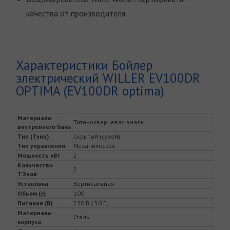
качества от производителя.
Характеристики Бойлер
электрический WILLER EV100DR
OPTIMA (EV100DR optima)
Материалы
Титанокварцевая эмаль
внутреннего бака
Тип (Тэна)
Скрытый (сухой)
Тип управления
Механическое
Мощность кВт
2
Количество
2
ТЭнов
Установка
Вертикальная
Обьем (л)
100
Питание (В)
230 В / 50 Гц
Материалы
Сталь
корпуса