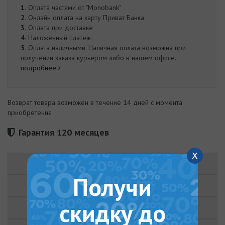
1.
Оплата частями от "Monobank"
2.
Онлайн оплата на карту Приват Банка
3.
Оплата при доставке
4.
Наложенный платеж
5.
Оплата наличными. Наличная оплата возможна при
получении заказа курьером либо в нашем офисе.
подробнее
Возврат товара возможен в течение 14 дней с момента
приобретения
Гарантия 120 месяцев
x
ОПИСАНИЕ
Получи
ХАРАКТЕРИСТИКИ
скидку до
ОТЗЫВЫ (0)