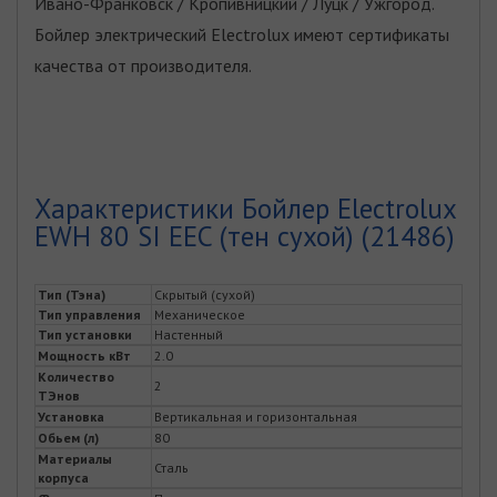
Ивано-Франковск / Кропивницкий / Луцк / Ужгород.
Бойлер электрический Electrolux имеют сертификаты
качества от производителя.
Характеристики Бойлер Electrolux
EWH 80 SI EEC (тен сухой) (21486)
Тип (Тэна)
Скрытый (сухой)
Тип управления
Механическое
Тип установки
Настенный
Мощность кВт
2.0
Количество
2
ТЭнов
Установка
Вертикальная и горизонтальная
Обьем (л)
80
Материалы
Сталь
корпуса