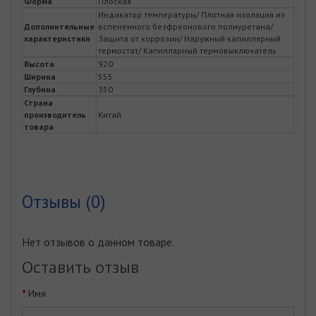
Форма
Плоская
Индикатор температуры/ Плотная изоляция из
Дополнительные
вспененного безфреонового полиуретана/
характеристики
Защита от коррозии/ Наружный капиллярный
термостат/ Капиллярный термовыключатель
Высота
920
Ширина
555
Глубина
350
Страна
производитель
Китай
товара
Отзывы (0)
Нет отзывов о данном товаре.
Оставить отзыв
Имя