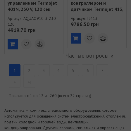
управлением Termojet
контроллером и
401N, 230 V, 120 сек
датчиком Termojet 413,
(AQUAO910-3-230-120)
230V, 3-точечный, 5-
Артикул: AQUAO910-3-230-
Артикул: TJ413
90*С, 6 Nm (TJ413)
9786.50 грн
120
4919.70 грн
Частые вопросы и
1
2
3
4
5
6
7
>
>|
Показано с 1 по 12 из 260 (всего 22 страниц)
Автоматика — комплекс специального оборудования, которое
используется для оснащения систем электроснабжения, отопления,
подачи холодной и горячей воды, вентиляции,
кондиционирования. Другими словами, сигнальная и управляющая