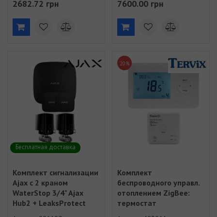
2682.72 грн
7600.00 грн
20%
Бесплатная доставка
Комплект сигнализации
Комплект
Ajax с 2 краном
беспроводного управл.
WaterStop 3/4" Ajax
отоплением ZigBee:
Hub2 + LeaksProtect
термостат
2шт Черный (006107)
беспроводной + реле