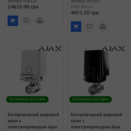
Артикул: 006107
Артикул: 493061
(сухой контакт)
24615.00 грн
5589.00 грн
(493061)
4471.20 грн
Бесплатная доставка
Бесплатная доставка
Беспроводной шаровой
Беспроводной шаровой
кран з
кран з
электроприводом Ajax
электроприводом Ajax