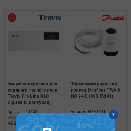
20%
Умный контроллер для
Термоэлектрический
водяного теплого пола
привод Danfoss TWA-K
Tervix Pro Line X10
NO 24 В (088H3141)
ZigBee (8 контуров)
(511108)
Артикул: 511108
Артикул: 088H3141
x
5832.00 грн
1123.00 грн
4665.60 грн
1123.00 грн