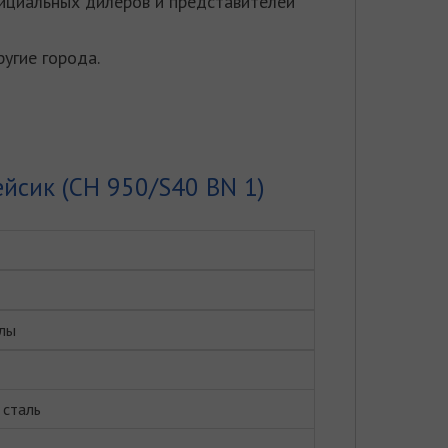
ициальных дилеров и представителей
ругие города.
йсик (CH 950/S40 BN 1)
лы
сталь