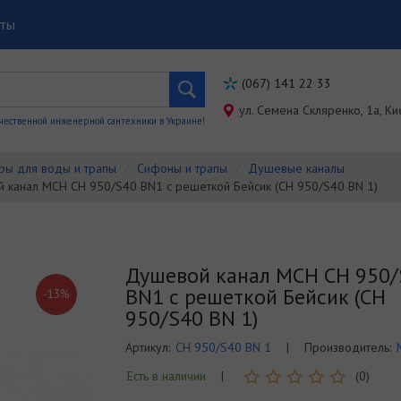
кты
(067) 141 22 33
ул. Семена Скляренко, 1a, Ки
чественной инженерной сантехники в Украине!
ры для воды и трапы
Сифоны и трапы
Душевые каналы
 канал MCH CH 950/S40 BN1 с решеткой Бейсик (CH 950/S40 BN 1)
Душевой канал MCH CH 950/
BN1 с решеткой Бейсик (CH
-13%
950/S40 BN 1)
Артикул:
CH 950/S40 BN 1
|
Производитель:
Есть в наличии
|
(0)