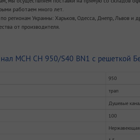
м, мы осуществляем поставки на прямую со складов оф
рыми работаем много лет.
по регионам Украины: Харьков, Одесса, Днепр, Львов и д
ства от производителя.
нал MCH CH 950/S40 BN1 с решеткой Бе
950
трап
Душевые кана
100
Нержавеющая 