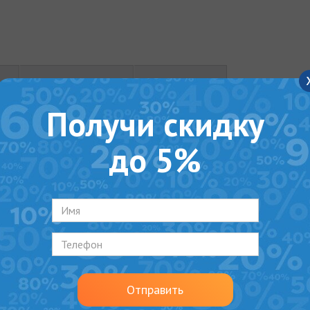
ОТЗЫВЫ (0)
ВИДЕО
Получи скидку
рнатива для душевого поддона или душевой кабины. Он
до 5%
меют 14 видов решеток из нержавеющей стали толщиной
им дополнением и основой стиля вашей ванной комнаты
зайнерский шедевр без каких-либо дополнительных затр
ых каналов МСН позволяет применять их с любыми типа
беспечивает быструю и удобную установку, а высоту нож
 периметру и гидроизоляционная лента позволяют сдел
Отправить