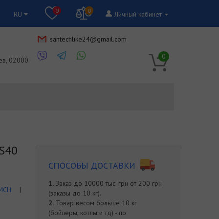
0
0
RU
Личный кабинет
santechlike24@gmail.com
RU
0
ев, 02000
S40
СПОСОБЫ ДОСТАВКИ
1.
Заказ до 10000 тыс. грн от 200 грн
MCH
|
(заказы до 10 кг).
2.
Товар весом больше 10 кг
(бойлеры, котлы и тд) - по