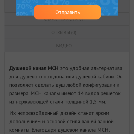
ОПИСАНИЕ
Отправить
ХАРАКТЕРИСТИКИ
ОТЗЫВЫ (0)
ВИДЕО
Душевой канал МСН
это удобная альтернатива
для душевого поддона или душевой кабины. Он
позволяет сделать душ любой конфигурации и
размера. MСН каналы имеют 14 видов решеток
из нержавеющей стали толщиной 1,5 мм.
Их непревзойденный дизайн станет ярким
дополнением и основой стиля вашей ванной
комнаты. Благодаря душевом канала МСН,