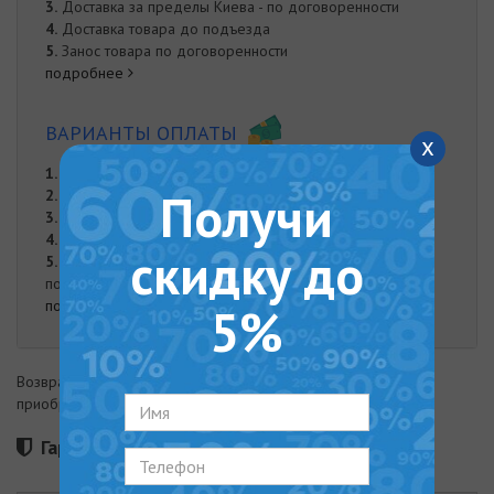
3.
Доставка за пределы Киева - по договоренности
4.
Доставка товара до подъезда
5.
Занос товара по договоренности
подробнее
ВАРИАНТЫ ОПЛАТЫ
x
1.
Оплата частями от "Monobank"
Получи
2.
Онлайн оплата на карту Приват Банка
3.
Оплата при доставке
4.
Наложенный платеж
скидку до
5.
Оплата наличными. Наличная оплата возможна при
получении заказа курьером либо в нашем офисе.
подробнее
5%
Возврат товара возможен в течение 14 дней с момента
приобретения
Гарантия 36 месяцев