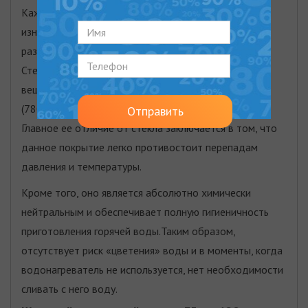
Каждый водонагреватель Bosch Tronic покрытый
изнутри слоями уникальной стеклокерамики,
разработанной в лаборатории компании Bosch.
Стеклокерамика представляет собой стекловидную
вещество, закаленного при высокой температуре
(780С - 850С) и покрывает бак водонагревателя.
Отправить
Главное ее отличие от стекла заключается в том, что
данное покрытие легко противостоит перепадам
давления и температуры.
Кроме того, оно является абсолютно химически
нейтральным и обеспечивает полную гигиеничность
приготовления горячей воды.Таким образом,
отсутствует риск «цветения» воды и в моменты, когда
водонагреватель не используется, нет необходимости
сливать с него воду.