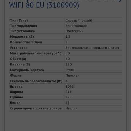
WIFI 80 EU (3100909)
Тип (Тэна)
Скрытый (сухой)
Тип управления
Электронное
Тип установки
Настенный
Мощность кВт
1.5
Количество ТЭнов
2
Установка
Вертикальная и горизонтальная
Макс. рабочая температура°C
80
Обьем (л)
80
Питание (В)
220
Материалы корпуса
Сталь
Форма
Плоская
Степень пылевлагозащиты (IP)
4
Высота
1071
Ширина
511
Глубина
275
Вес кг
28
Страна производитель товара
Италия