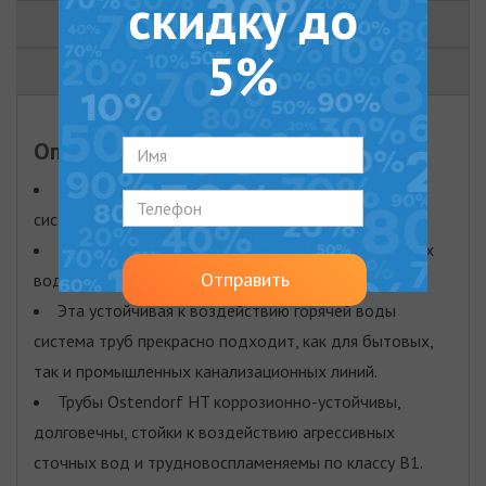
скидку до
ДОКУМЕНТЫ
5%
ВИДЕО
Описание
Трубы и фитинги для внутренней канализации
системы Ostendorf HT
Предназначены для отвода сточных и дождевых
Отправить
вод, а также для систем вентиляции зданий.
Эта устойчивая к воздействию горячей воды
система труб прекрасно подходит, как для бытовых,
так и промышленных канализационных линий.
Трубы Ostendorf HT коррозионно-устойчивы,
долговечны, стойки к воздействию агрессивных
сточных вод и трудновоспламеняемы по классу B1.