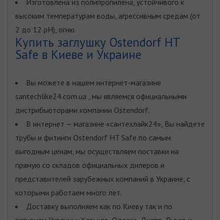
Изготовлена из полипропилена, устойчивого к
высоким температурам воды, агрессивным средам (от
2 до 12 рH), огню.
Купить заглушку Ostendorf HT
Safe в Киеве и Украине
Вы можете в нашем интернет-магазине
santechlike24.com.ua , мы являемся официальными
дистрибьюторами компании Ostendorf.
В интернет — магазине «сантехлайк24», Вы найдете
трубы и фитинги Ostendorf HT Safe по самым
выгодным ценам, мы осуществляем поставки на
прямую со складов официальных дилеров и
представителей зарубежных компаний в Украине, с
которыми работаем много лет.
Доставку выполняем как по Киеву так и по
регионам Украины: Харьков, Одесса, Днепр, Львов и