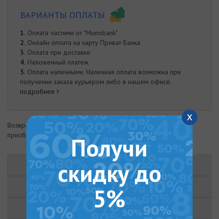
ВАРИАНТЫ ОПЛАТЫ
1.
Оплата частями от "Monobank"
2.
Онлайн оплата на карту Приват Банка
3.
Оплата при доставке
4.
Наложенный платеж
5.
Оплата наличными. Наличная оплата возможна при
получении заказа курьером либо в нашем офисе.
подробнее
x
Возврат товара возможен в течение 14 дней с момента
приобретения
Получи
скидку до
ОПИСАНИЕ
ХАРАКТЕРИСТИКИ
5%
ОТЗЫВЫ (0)