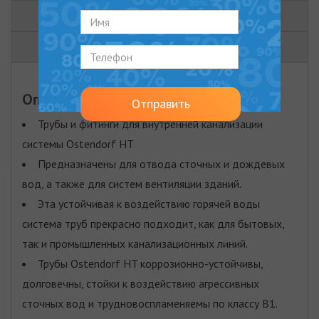
ДОКУМЕНТЫ
ВИДЕО
Описание
Отправить
Трубы и фитинги для внутренней канализации
системы Ostendorf HT
Предназначены для отвода сточных и дождевых
вод, а также для систем вентиляции зданий.
Эта устойчивая к воздействию горячей воды
система труб прекрасно подходит, как для бытовых,
так и промышленных канализационных линий.
Трубы Ostendorf HT коррозионно-устойчивы,
долговечны, стойки к воздействию агрессивных
сточных вод и трудновоспламеняемы по классу B1.