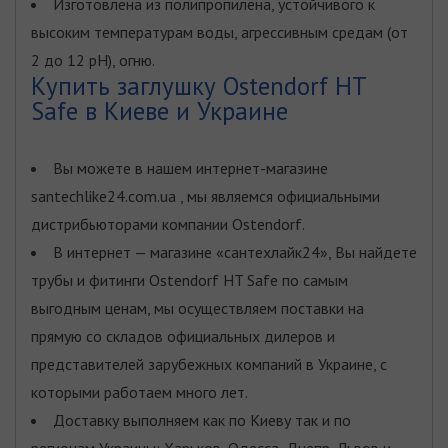
Изготовлена из полипропилена, устойчивого к
высоким температурам воды, агрессивным средам (от
2 до 12 рH), огню.
Купить заглушку Ostendorf HT
Safe в Киеве и Украине
Вы можете в нашем интернет-магазине
santechlike24.com.ua , мы являемся официальными
дистрибьюторами компании Ostendorf.
В интернет — магазине «сантехлайк24», Вы найдете
трубы и фитинги Ostendorf HT Safe по самым
выгодным ценам, мы осуществляем поставки на
прямую со складов официальных дилеров и
представителей зарубежных компаний в Украине, с
которыми работаем много лет.
Доставку выполняем как по Киеву так и по
регионам Украины: Харьков, Одесса, Днепр, Львов и