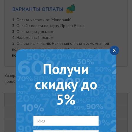
ВАРИАНТЫ ОПЛАТЫ
1.
Оплата частями от "Monobank"
2.
Онлайн оплата на карту Приват Банка
3.
Оплата при доставке
4.
Наложенный платеж
5.
Оплата наличными. Наличная оплата возможна при
x
получении заказа курьером либо в нашем офисе.
подробнее
Получи
Возврат товара возможен в течение 14 дней с момента
скидку до
приобретения
5%
ОПИСАНИЕ
ХАРАКТЕРИСТИКИ
ОТЗЫВЫ (0)