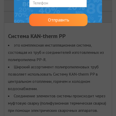
ДОКУМЕНТЫ
ВИДЕО
Отправить
Система KAN-therm PP
это комплексная инсталляционная система,
состоящая из труб и соединителей изготовленных из
полипропилена PP-R.
Широкий ассортимент полипропиленовых труб
позволяет использовать Систему KAN-therm PP в
центральном отоплении, горячем и холодном
водоснабжении.
Соединение элементов системы происходит через
муфтовую сварку (полифузионная термическая сварка)
при помощи электрических сварочных аппаратов.