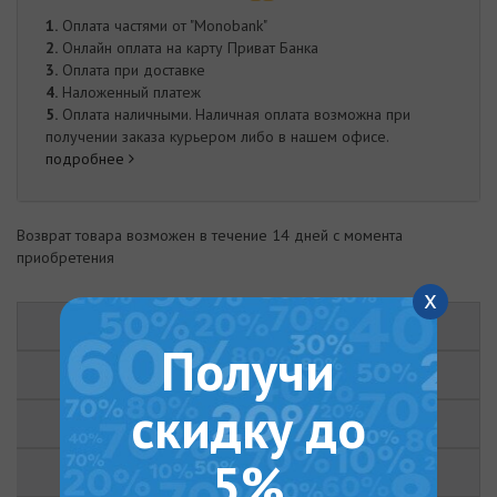
1.
Оплата частями от "Monobank"
2.
Онлайн оплата на карту Приват Банка
3.
Оплата при доставке
4.
Наложенный платеж
5.
Оплата наличными. Наличная оплата возможна при
получении заказа курьером либо в нашем офисе.
подробнее
Возврат товара возможен в течение 14 дней с момента
приобретения
x
ОПИСАНИЕ
Получи
ХАРАКТЕРИСТИКИ
скидку до
ОТЗЫВЫ (0)
5%
ДОКУМЕНТЫ