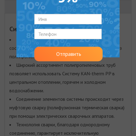
ВИДЕО
Система KAN-therm PP
это комплексная инсталляционная система,
состоящая из труб и соединителей изготовленных из
Отправить
полипропилена PP-R.
Широкий ассортимент полипропиленовых труб
позволяет использовать Систему KAN-therm PP в
центральном отоплении, горячем и холодном
водоснабжении.
Соединение элементов системы происходит через
муфтовую сварку (полифузионная термическая сварка)
при помощи электрических сварочных аппаратов.
Технология сварки, благодаря однородному
соединению, гарантирует исключительную