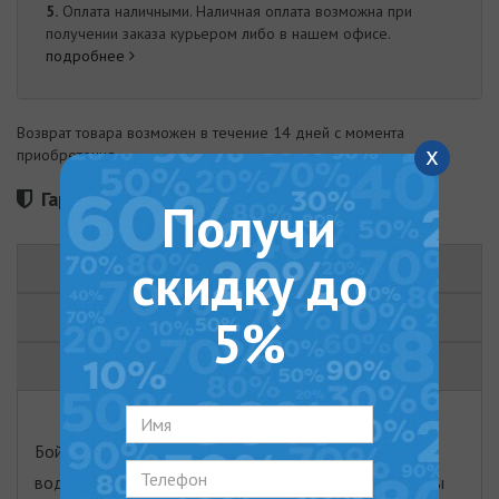
5.
Оплата наличными. Наличная оплата возможна при
получении заказа курьером либо в нашем офисе.
подробнее
Возврат товара возможен в течение 14 дней с момента
x
приобретения
Гарантия 60 месяцев
Получи
скидку до
ОПИСАНИЕ
ХАРАКТЕРИСТИКИ
5%
ОТЗЫВЫ (0)
Бойлеры Willer серии Optima mini: компактные
водонагреватели цилиндрической формы. Оснащены