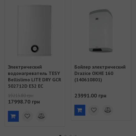
Электрический
Бойлер электрический
водонагреватель TESY
Drazice OKHE 160
Bellislimo LITE DRY GCR
(140610801)
502712D E32 EC
(306086)
23991.00 грн
19213.80 грн
17998.70 грн