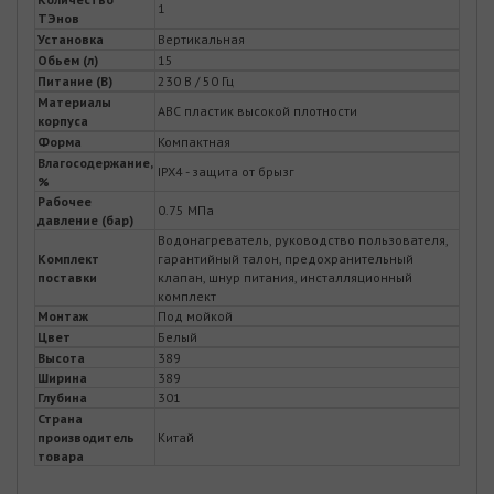
1
ТЭнов
Установка
Вертикальная
Обьем (л)
15
Питание (В)
230 В / 50 Гц
Материалы
ABC пластик высокой плотности
корпуса
Форма
Компактная
Влагосодержание,
IPX4 - защита от брызг
%
Рабочее
0.75 МПа
давление (бар)
Водонагреватель, руководство пользователя,
Комплект
гарантийный талон, предохранительный
поставки
клапан, шнур питания, инсталляционный
комплект
Монтаж
Под мойкой
Цвет
Белый
Высота
389
Ширина
389
Глубина
301
Страна
производитель
Китай
товара