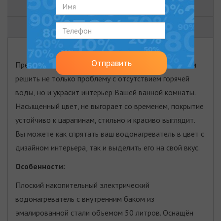
ОТЗЫВЫ (2)
ДОКУМЕНТЫ
Отправить
Премиальный черный бойлер, который поможет Вам
решить не только проблему с отсутствием горячей
воды, но и украсит интерьер Вашей ванной комнаты.
Насыщенный цвет, не выгорает со временем, покрытие
устойчиво к царапинам, стильно и красиво выглядит.
Вы можете как спрятать ваш водонагреватель в цвет с
дизайном интерьера, так и выделить его на свой вкус.
Особенности:
Плоский накопительный электрический
водонагреватель с внутренним баком из
эмалированной стали объемом 50 литров. Оснащён