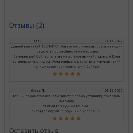
Отзывы (2)
Iван
24.11.2022
Давній клієнт САНТЕХЛАЙКА , багато чого купував. Все як завжди -
працюють професійно, нема нарікань.
Замовив цей бойлер, але ще не встановив - хай лежить. )) Коли
встановлю - відпишусь. Хоча раніше, рік тому, вже купував такий
на іншу квартиру - нормальний бойлер.
Слава П.
08.11.2022
Гарний водонагрівач! Коли майстер робив установку похвалив
мій вибір.
тяжкий та з сухими тенами .
виглядає акуратно, зручний в управлінні.
Оставить отзыв