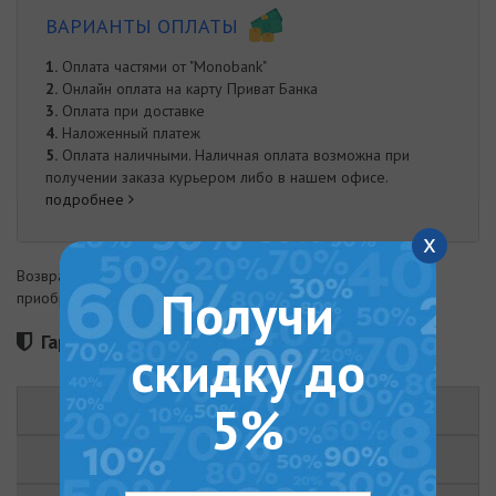
ВАРИАНТЫ ОПЛАТЫ
1.
Оплата частями от "Monobank"
2.
Онлайн оплата на карту Приват Банка
3.
Оплата при доставке
4.
Наложенный платеж
5.
Оплата наличными. Наличная оплата возможна при
получении заказа курьером либо в нашем офисе.
подробнее
x
Возврат товара возможен в течение 14 дней с момента
Получи
приобретения
Гарантия 60 месяцев
скидку до
5%
ОПИСАНИЕ
ХАРАКТЕРИСТИКИ