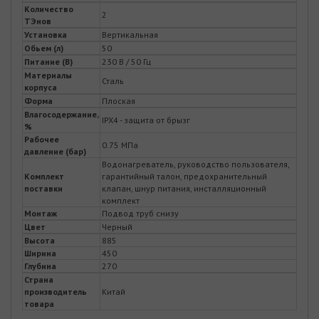
Количество
2
ТЭнов
Установка
Вертикальная
Обьем (л)
50
Питание (В)
230 В / 50 Гц
Материалы
Сталь
корпуса
Форма
Плоская
Влагосодержание,
IPX4 - защита от брызг
%
Рабочее
0.75 МПа
давление (бар)
Водонагреватель, руководство пользователя,
Комплект
гарантийный талон, предохранительный
поставки
клапан, шнур питания, инсталляционный
комплект
Монтаж
Подвод труб снизу
Цвет
Черный
Высота
885
Ширина
450
Глубина
270
Страна
производитель
Китай
товара