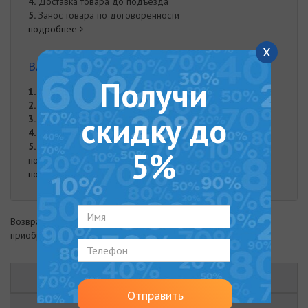
4.
Доставка товара до подъезда
5.
Занос товара по договоренности
подробнее
x
ВАРИАНТЫ ОПЛАТЫ
Получи
1.
Оплата частями от "Monobank"
2.
Онлайн оплата на карту Приват Банка
скидку до
3.
Оплата при доставке
4.
Наложенный платеж
5.
Оплата наличными. Наличная оплата возможна при
5%
получении заказа курьером либо в нашем офисе.
подробнее
Возврат товара возможен в течение 14 дней с момента
приобретения
ОПИСАНИЕ
Отправить
ХАРАКТЕРИСТИКИ