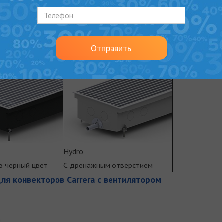
Крепежные кронштейны и юстировочные
Медно-алюминиевый теплообменник
Отправить
са:
Hydro
в черный цвет
С дренажным отверстием
ля конвекторов Carrera с вентилятором