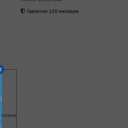
Гарантия 120 месяцев
x
а
топления