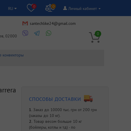
0
0
RU
Личный кабинет
santechlike24@gmail.com
RU
0
ев, 02000
е конвекторы
rrera
СПОСОБЫ ДОСТАВКИ
1.
Заказ до 10000 тыс. грн от 200 грн
(заказы до 10 кг).
2.
Товар весом больше 10 кг
(бойлеры, котлы и тд) - по