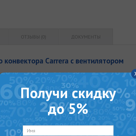
ОТЗЫВЫ (0)
ДОКУМЕНТЫ
 конвектора Carrera с вентилятором
Получи скидку
Корпус из нержавеющей стали
Тангенциальный вентилятор
до 5%
Кассетный тип крепления теплообменник
Комплект S решетка со съемной рамкой
Отверстия для подключения к системе о
Защитные крышки