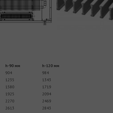
h-90 мм
h-120 мм
904
984
1235
1343
1580
1719
1925
2094
2270
2469
2613
2843