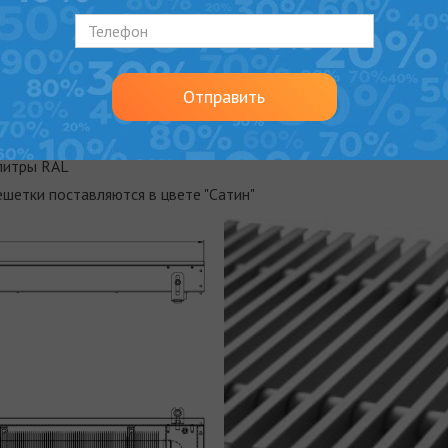
era MV Black 65
в режиме естественной конвекции можно регу
рость протока теплоносителя через конвектор.
или как дополнительный источник тепла в комбинации с другим
Отправить
в Carrera MV Black 65:
литры RAL
шетки поставляются в цвете "Сатин"