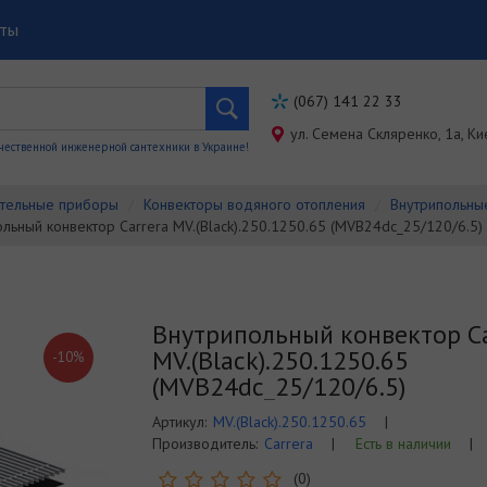
кты
(067) 141 22 33
ул. Семена Скляренко, 1a, Ки
чественной инженерной сантехники в Украине!
тельные приборы
Конвекторы водяного отопления
Внутрипольны
льный конвектор Carrera MV.(Black).250.1250.65 (MVB24dc_25/120/6.5)
Внутрипольный конвектор Ca
MV.(Black).250.1250.65
-10%
(MVB24dc_25/120/6.5)
Артикул:
MV.(Black).250.1250.65
|
Производитель:
Carrera
|
Есть в наличии
|
(0)