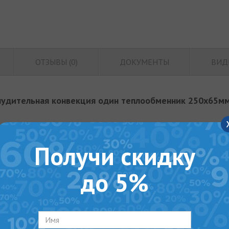
ОТЗЫВЫ (0)
ДОКУМЕНТЫ
ВИД
инудительная конвекция один теплообменник 250x65м
Получи скидку
до 5%
голком
нудительной конвекции