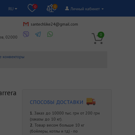
0
0
RU
Личный кабинет
santechlike24@gmail.com
RU
0
ев, 02000
е конвекторы
rrera
СПОСОБЫ ДОСТАВКИ
1.
Заказ до 10000 тыс. грн от 200 грн
(заказы до 10 кг).
2.
Товар весом больше 10 кг
(бойлеры, котлы и тд) - по