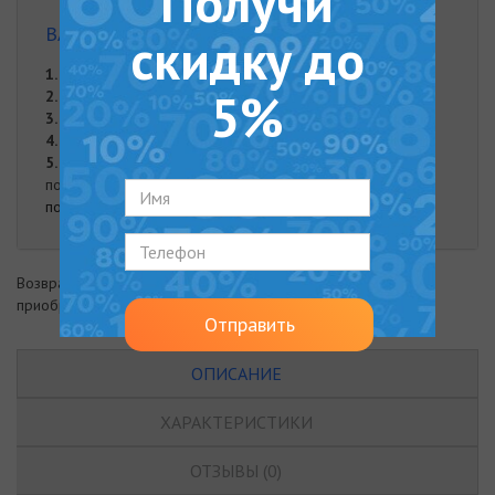
Получи
ВАРИАНТЫ ОПЛАТЫ
скидку до
1.
Оплата частями от "Monobank"
5%
2.
Онлайн оплата на карту Приват Банка
3.
Оплата при доставке
4.
Наложенный платеж
5.
Оплата наличными. Наличная оплата возможна при
получении заказа курьером либо в нашем офисе.
подробнее
Возврат товара возможен в течение 14 дней с момента
приобретения
Отправить
ОПИСАНИЕ
ХАРАКТЕРИСТИКИ
ОТЗЫВЫ (0)