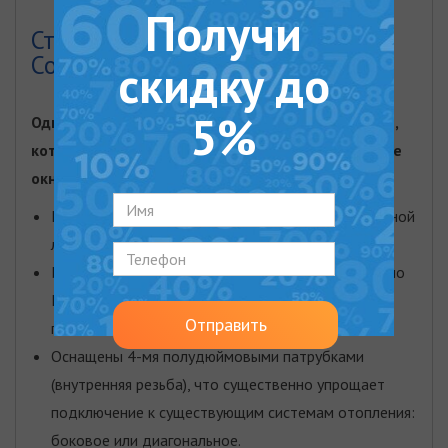
Получи
Стальные радиаторы PURMO
Compact C11
скидку до
5%
Одни из лучших моделей панельных радиаторов,
которые могут устанавливаться под панорамные
окна благодаря своей небольшой высоте.
Европейское производство на автоматизированной
линии, управление с помощью компьютеров.
Изготовлены из низкоуглеродистой стали DC01 по
EN 10130 толщиной 1,25 мм - максимальный
Отправить
показатель среди панельных видов.
Оснащены 4-мя полудюймовыми патрубками
(внутренняя резьба), что существенно упрощает
подключение к существующим системам отопления:
боковое или диагональное.