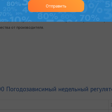
Отправить
м. Доставку выполняем как по Киеву так и по регионам Украины
ества от производителя.
00 Погодозависимый недельный регулят