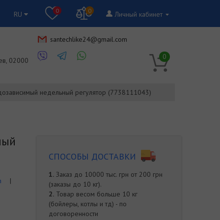
0
0
RU
Личный кабинет
santechlike24@gmail.com
RU
0
ев, 02000
озависимый недельный регулятор (7738111043)
мый
СПОСОБЫ ДОСТАВКИ
1.
Заказ до 10000 тыс. грн от 200 грн
h
|
(заказы до 10 кг).
2.
Товар весом больше 10 кг
(бойлеры, котлы и тд) - по
договоренности