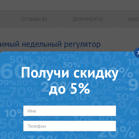
ОТЗЫВЫ (0)
ДОКУМЕНТЫ
ВИД
имый недельный регулятор
Получи скидку
до 5%
яют:
о задавать режим работы на 7 дней;
ла, но также снизить расход газа;