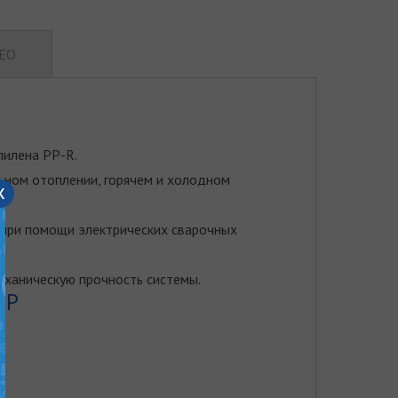
ЕО
пилена PP-R.
ьном отоплении, горячем и холодном
x
 при помощи электрических сварочных
еханическую прочность системы.
PP