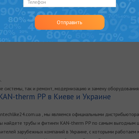
иологическая и физиологическая нейтральность).
Отправить
ческая изоляционная способность труб).
.
е системы, так и ремонт, модернизацию и замену оборудования
KAN-therm PP в Киеве и Украине
ntechlike24.com.ua , мы являемся официальными дистрибьютор
Вы найдете трубы и фитинги KAN-therm PP по самым выгодным 
ителей зарубежных компаний в Украине, с которыми работаем м