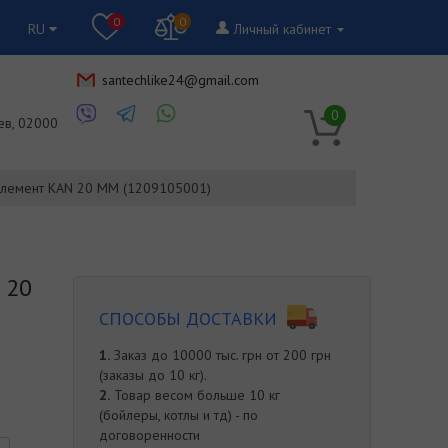
0
0
RU
Личный кабинет
santechlike24@gmail.com
RU
0
ев, 02000
элемент KAN 20 ММ (1209105001)
 20
СПОСОБЫ ДОСТАВКИ
1.
Заказ до 10000 тыс. грн от 200 грн
(заказы до 10 кг).
2.
Товар весом больше 10 кг
(бойлеры, котлы и тд) - по
договоренности