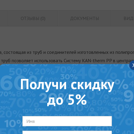
ОТЗЫВЫ (0)
ДОКУМЕНТЫ
ВИД
а, состоящая из труб и соединителей изготовленных из полипро
труб позволяет использовать Систему KAN-therm PP в централ
т через муфтовую сварку (полифузионная термическая сварка)
Получи скидку
до 5%
му соединению, гарантирует исключительную герметичность и м
оизводства труб и фитингов KAN-therm 
полимер полипропилена PP-R.