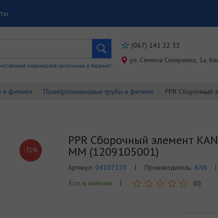
кты
(067) 141 22 33
ул. Семена Скляренко, 1a, Ки
чественной инженерной сантехники в Украине!
 и фитинги
Полипропиленовые трубы и фитинги
PPR Сборочный 
PPR Сборочный элемент KAN
ММ (1209105001)
-31%
Артикул:
04107120
|
Производитель:
KAN
|
Есть в наличии
|
(0)