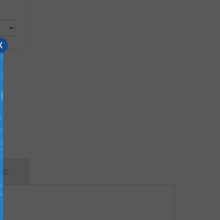
x
е
ЕО