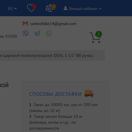
0
0
RU
Личный кабинет
santechlike24@gmail.com
RU
0
ев, 02000
н шаровой полнопроходной IDEAL 1 1/2" ВВ ручка
ной
СПОСОБЫ ДОСТАВКИ
1.
Заказ до 10000 тыс. грн от 200 грн
(заказы до 10 кг).
2.
Товар весом больше 10 кг
(бойлеры, котлы и тд) - по
договоренности