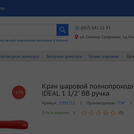
кты
(067) 141 22 33
ул. Семена Скляренко, 1a, Ки
чественной инженерной сантехники в Украине!
проводная арматура
Запорная арматура
Краны шаровые
Кра
Кран шаровой полнопроход
IDEAL 1 1/2" ВВ ручка
-15%
Артикул:
1900112
|
Производитель:
ITAP
|
Есть в наличии
|
(0)