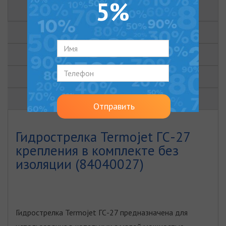
5%
ОПИСАНИЕ
ХАРАКТЕРИСТИКИ
ОТЗЫВЫ (0)
ДОКУМЕНТЫ
ВИДЕО
Отправить
Гидрострелка Termojet ГС-27
крепления в комплекте без
изоляции (84040027)
Гидрострелка Termojet ГС-27 предназначена для