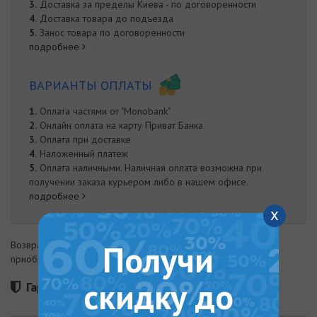
3.
Доставка за пределы Киева - по договоренности
4.
Доставка товара до подъезда
5.
Занос товара по договоренности
подробнее
ВАРИАНТЫ ОПЛАТЫ
1.
Оплата частями от "Monobank"
2.
Онлайн оплата на карту Приват Банка
3.
Оплата при доставке
4.
Наложенный платеж
5.
Оплата наличными. Наличная оплата возможна при
получении заказа курьером либо в нашем офисе.
подробнее
x
Получи
Возврат товара возможен в течение 14 дней с момента
приобретения
скидку до
Гарантия 12 месяцев