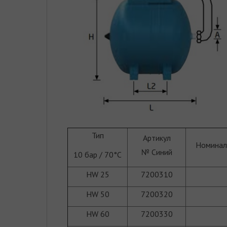
Тип
Артикул
Номинал
№ Синий
10 бар / 70°C
HW 25
7200310
HW 50
7200320
HW 60
7200330