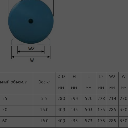
Ø D
H
L
L2
W2
W
ьный объем, л
Вес кг
мм
мм
мм
мм
мм
мм
25
5.5
280
294
520
228
214
270
50
15.0
409
433
503
175
285
350
60
16.0
409
433
573
175
285
350