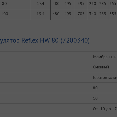
80
17.4
480
495
595
230
285
355
100
19.4
480
495
705
340
285
355
улятор Reflex HW 80 (7200340)
Мембранный
Сменный
Горизонталь
80
10
От -10 до +