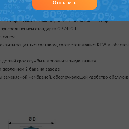
Отправить
оставляет 70°С.
/EG для оборудования, работающего под давлением.
т 2 бара, а максимальное рабочее давление - 10 бар.
присоединением стандарта G 3/4, G 1.
в синем.
 покрыты защитным составом, соответствующим KTW-A, обеспе
 долгий срок службы и дополнительную защиту.
 давлением 2 бара на заводе.
ы заменяемой мембраной, обеспечивающей удобство обслужив