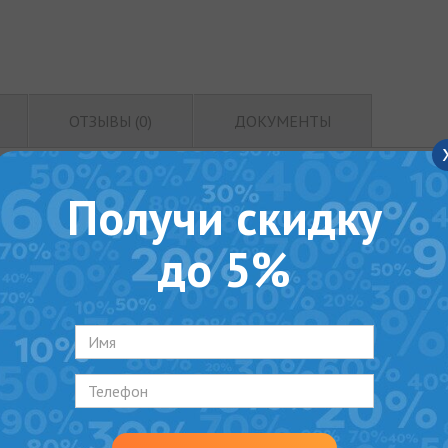
ОТЗЫВЫ (0)
ДОКУМЕНТЫ
efix HW
Получи скидку
до 5%
ьно разработаны для использования в индивидуальных система
и выпускаются объемом от 25 до 100 литров, что позволяет эфф
ены из высококачественной листовой стали, покрытой защитны
температуры.
оснабжения, пожаротушения и систем повышения давления.
тандарту DIN EN 13831, специально предназначена для питьев