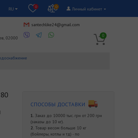
0
0
RU
Личный кабинет
santechlike24@gmail.com
RU
0
ев, 02000
водоснабжение
 80
СПОСОБЫ ДОСТАВКИ
|
1.
Заказ до 10000 тыс. грн от 200 грн
(заказы до 10 кг).
2.
Товар весом больше 10 кг
(бойлеры, котлы и тд) - по