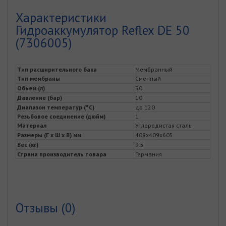
Характеристики
Гидроаккумулятор Reflex DE 50
(7306005)
Тип расширительного бака
Мембранный
Тип мембраны
Сменный
Обьем (л)
50
Давление (бар)
10
Диапазон температур (°C)
до 120
Резьбовое соединение (дюйм)
1
Материал
Углеродистая сталь
Размеры (Г x Ш x В) мм
409x409x605
Вес (кг)
9.5
Страна производитель товара
Германия
Отзывы (0)