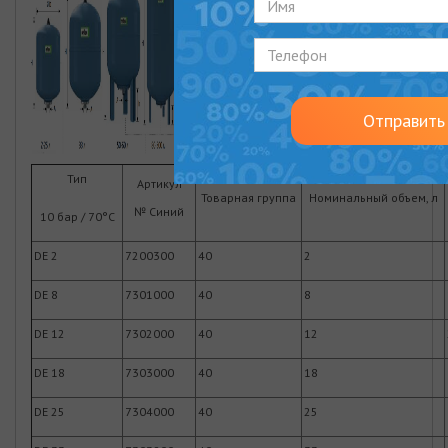
Отправить
Тип
Артикул
Товарная группа
Номинальный объем, л
№ Синий
10 бар / 70°C
DE 2
7200300
40
2
DE 8
7301000
40
8
DE 12
7302000
40
12
DE 18
7303000
40
18
DE 25
7304000
40
25