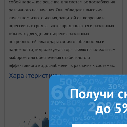
собой надежное решение для систем водоснабжения
различного назначения. Они обладают высоким
качеством изготовления, защитой от коррозии и
агрессивных сред, а также предлагаются в различных
объемах для удовлетворения различных
потребностей. Благодаря своим особенностям и
надежности, гидроаккумуляторы являются идеальным
выбором для обеспечения стабильного и
эффективного водоснабжения в различных системах.
Характеристики:
Получи с
до 5