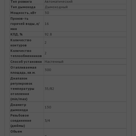
Тип розжига
Автоматический
Тип дымохода
Дымоходный
Мощность, кВт
30
Произв-ть
горячей воды, л/
16
мин
КПД, %
92.8
Количество
2
контуров
Количество
2
теплообменников
Способ установки
Настенный
Отапливаемая
300
площадь, кв.м.
Диапазон
регулировок
температуры
35/82
отопления
(min/max)
Диаметр
130
дымохода
Резьбовое
соединение
3/4
(дюймы)
Объем