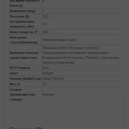
расширительного
8
бака (л)
Давление (бар)
3
Питание (В)
220
Потребляемая
50
мощность (Вт)
Класс защиты, IP
X5D
Материал
Нержавеющая сталь
теплообменника
Функция AUTO / Функция Comfort /
Дополнительные
Поддержание постоянной температуры /
характеристики
Встроенный Wi-Fi модуль / Таймер / Сенсорная
панель управления
Wi-Fi модуль
Есть
Цвет
Белый
Размер (ШхВхГ), мм
400х770х315
Вес, кг
30
Страна
производитель
Италия
товара