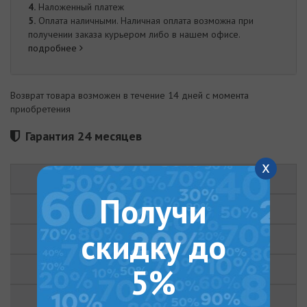
4.
Наложенный платеж
5.
Оплата наличными. Наличная оплата возможна при
получении заказа курьером либо в нашем офисе.
подробнее
Возврат товара возможен в течение 14 дней с момента
приобретения
Гарантия 24 месяцев
x
ОПИСАНИЕ
Получи
ХАРАКТЕРИСТИКИ
скидку до
ОТЗЫВЫ (0)
5%
ДОКУМЕНТЫ
ВИДЕО