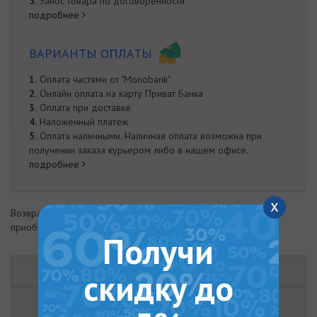
5.
Занос товара по договоренности
подробнее
ВАРИАНТЫ ОПЛАТЫ
1.
Оплата частями от "Monobank"
2.
Онлайн оплата на карту Приват Банка
3.
Оплата при доставке
4.
Наложенный платеж
5.
Оплата наличными. Наличная оплата возможна при
получении заказа курьером либо в нашем офисе.
подробнее
x
Возврат товара возможен в течение 14 дней с момента
приобретения
Получи
ОПИСАНИЕ
скидку до
ХАРАКТЕРИСТИКИ