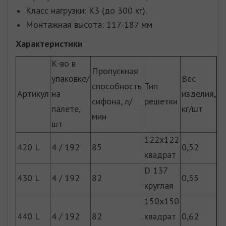
Класс нагрузки: К3 (до 300 кг).
Монтажная высота: 117-187 мм
Характеристики
К-во в
Пропускная
упаковке/
Вес
способность
Тип
Артикул
на
изделия,
сифона, л/
решетки
палете,
кг/шт
мин
шт
122х122
420 L
4 / 192
85
0,52
квадрат
D 137
430 L
4 / 192
82
0,55
круглая
150х150
440 L
4 / 192
82
квадрат
0,62