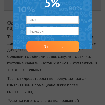
5%
ОТЗЫВЫ (0)
Однокорпусный низкий трап с
гидрозатвором MCH 440 L
Трапы c гидрозатвором с прижимным фланцем
для рулонной гидроизоляции, предназначенные
Отправить
для установки во влажных помещениях с
большими объёмами воды: санузлы гостиниц,
гостевые санузлы частных домов и коттеджей, а
также в котельных.
Трап с гидрозатвором не пропускает запахи
канализации в помещение даже после
высыхания воды.
Решетка изготовлена из полированной