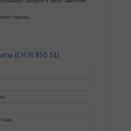
ициальных дилеров и представителей
ругие города.
аты (CH N 850 S1)
лы
сталь