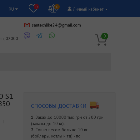
0
0
RU
Личный кабинет
santechlike24@gmail.com
RU
0
ев, 02000
0 S1
850
СПОСОБЫ ДОСТАВКИ
1.
Заказ до 10000 тыс. грн от 200 грн
|
(заказы до 10 кг).
2.
Товар весом больше 10 кг
(бойлеры, котлы и тд) - по