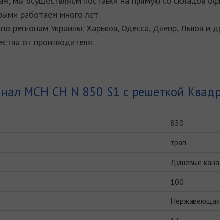
м, мы осуществляем поставки на прямую со складов оф
рыми работаем много лет.
по регионам Украины: Харьков, Одесса, Днепр, Львов и д
ства от производителя.
нал MCH CH N 850 S1 с решеткой Квадр
850
трап
Душевые кана
100
Нержавеющая 