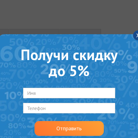
ОТЗЫВЫ (0)
ВИДЕО
Получи скидку
рнатива для душевого поддона или душевой кабины. Он
до 5%
меют 14 видов решеток из нержавеющей стали толщиной
им дополнением и основой стиля вашей ванной комнаты
зайнерский шедевр без каких-либо дополнительных затр
ых каналов МСН позволяет применять их с любыми типа
беспечивает быструю и удобную установку, а высоту нож
 периметру и гидроизоляционная лента позволяют сдел
Отправить