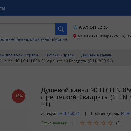
кты
(067) 141 22 33
ул. Семена Скляренко, 1a, Ки
чественной инженерной сантехники в Украине!
ры для воды и трапы
Сифоны и трапы
Душевые каналы
 канал MCH CH N 850 S1 с решеткой Квадраты (CH N 850 S1)
Душевой канал MCH CH N 85
с решеткой Квадраты (CH N 
-13%
S1)
Артикул:
CH N 850 S1
|
Производитель:
MCH
Есть в наличии
|
(0)