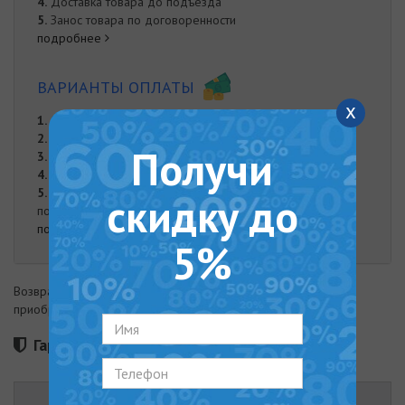
4.
Доставка товара до подъезда
5.
Занос товара по договоренности
подробнее
ВАРИАНТЫ ОПЛАТЫ
x
1.
Оплата частями от "Monobank"
2.
Онлайн оплата на карту Приват Банка
Получи
3.
Оплата при доставке
4.
Наложенный платеж
5.
Оплата наличными. Наличная оплата возможна при
скидку до
получении заказа курьером либо в нашем офисе.
подробнее
5%
Возврат товара возможен в течение 14 дней с момента
приобретения
Гарантия 36 месяцев
ОПИСАНИЕ