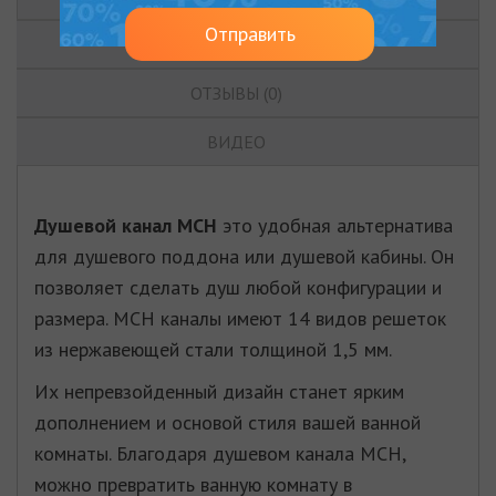
Отправить
ХАРАКТЕРИСТИКИ
ОТЗЫВЫ (0)
ВИДЕО
Душевой канал МСН
это удобная альтернатива
для душевого поддона или душевой кабины. Он
позволяет сделать душ любой конфигурации и
размера. MСН каналы имеют 14 видов решеток
из нержавеющей стали толщиной 1,5 мм.
Их непревзойденный дизайн станет ярким
дополнением и основой стиля вашей ванной
комнаты. Благодаря душевом канала МСН,
можно превратить ванную комнату в