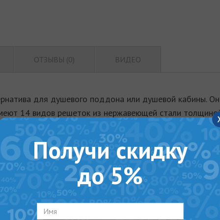
ОТЗЫВЫ (0)
ВИДЕО
рнатива для душевого поддона или душевой кабины. Он
меют 14 видов решеток из нержавеющей стали толщиной
им дополнением и основой стиля вашей ванной комнаты
Получи скидку
зайнерский шедевр без каких-либо дополнительных затр
ых каналов МСН позволяет применять их с любыми типа
до 5%
беспечивает быструю и удобную установку, а высоту нож
 периметру и гидроизоляционная лента позволяют сдел