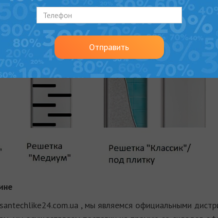
Отправить
ине
santechlike24.com.ua , мы являемся официальными дис