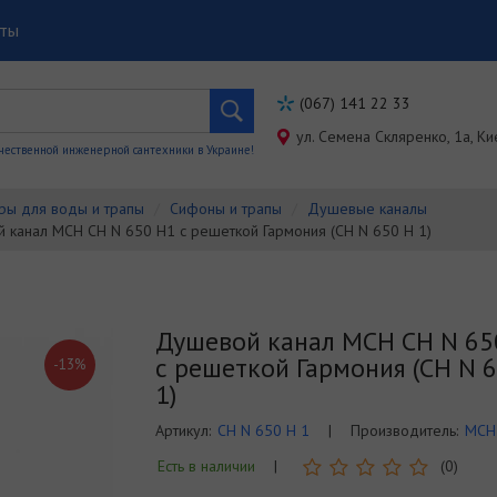
кты
(067) 141 22 33
ул. Семена Скляренко, 1a, Ки
чественной инженерной сантехники в Украине!
ры для воды и трапы
Сифоны и трапы
Душевые каналы
 канал MCH CH N 650 H1 с решеткой Гармония (CH N 650 H 1)
Душевой канал MCH CH N 65
с решеткой Гармония (CH N 
-13%
1)
Артикул:
CH N 650 H 1
|
Производитель:
MCH
Есть в наличии
|
(0)