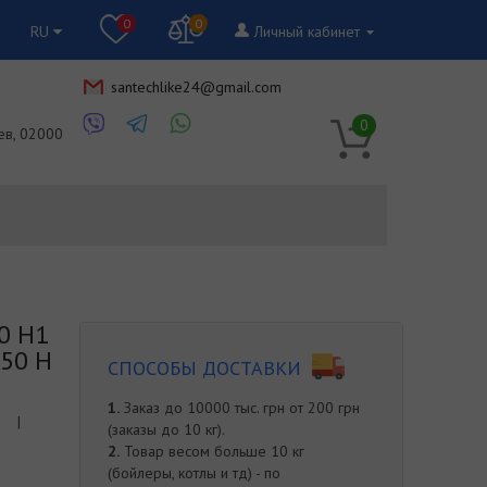
0
0
RU
Личный кабинет
santechlike24@gmail.com
RU
0
ев, 02000
0 H1
650 H
СПОСОБЫ ДОСТАВКИ
1.
Заказ до 10000 тыс. грн от 200 грн
|
(заказы до 10 кг).
2.
Товар весом больше 10 кг
(бойлеры, котлы и тд) - по