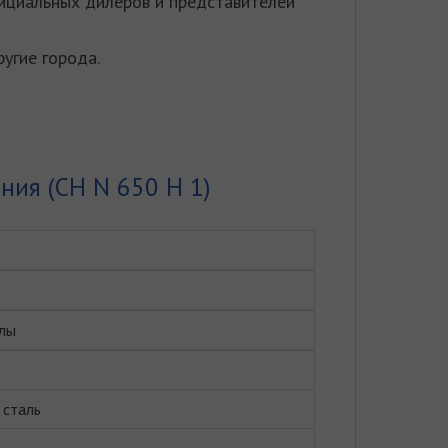
ициальных дилеров и представителей
ругие города.
ния (CH N 650 H 1)
лы
сталь