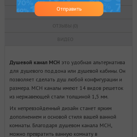
Отправить
ХАРАКТЕРИСТИКИ
ОТЗЫВЫ (0)
ВИДЕО
Душевой канал МСН
это удобная альтернатива
для душевого поддона или душевой кабины. Он
позволяет сделать душ любой конфигурации и
размера. MСН каналы имеют 14 видов решеток
из нержавеющей стали толщиной 1,5 мм.
Их непревзойденный дизайн станет ярким
дополнением и основой стиля вашей ванной
комнаты. Благодаря душевом канала МСН,
можно превратить ванную комнату в