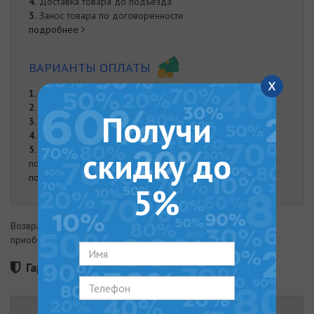
4.
Доставка товара до подъезда
5.
Занос товара по договоренности
подробнее
ВАРИАНТЫ ОПЛАТЫ
x
1.
Оплата частями от "Monobank"
2.
Онлайн оплата на карту Приват Банка
Получи
3.
Оплата при доставке
4.
Наложенный платеж
5.
Оплата наличными. Наличная оплата возможна при
скидку до
получении заказа курьером либо в нашем офисе.
подробнее
5%
Возврат товара возможен в течение 14 дней с момента
приобретения
Гарантия 36 месяцев
ОПИСАНИЕ