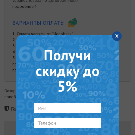
5.
Занос товара по договоренности
подробнее
ВАРИАНТЫ ОПЛАТЫ
1.
Оплата частями от "Monobank"
x
2.
Онлайн оплата на карту Приват Банка
3.
Оплата при доставке
Получи
4.
Наложенный платеж
5.
Оплата наличными. Наличная оплата возможна при
получении заказа курьером либо в нашем офисе.
скидку до
подробнее
5%
Возврат товара возможен в течение 14 дней с момента
приобретения
Гарантия 36 месяцев
ОПИСАНИЕ