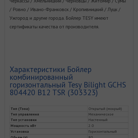
Черкассы / Хмельницкий / Черновцы / Житомир / Сумы
/ Ровно / Ивано-Франковск / Кропивницкий / Луцк /
Ужгород и другие города. Бойлер TESY имеют
сертификаты качества от производителя.
Характеристики Бойлер
комбинированный
горизонтальный Tesy Bilight GCHS
804420 B12 TSR (303323)
Тип (Тэна)
Открытый (мокрый)
Тип управления
Механическое
Тип установки
Настенный
Мощность кВт
2.0
Установка
Горизонтальный
Обьем (л)
80