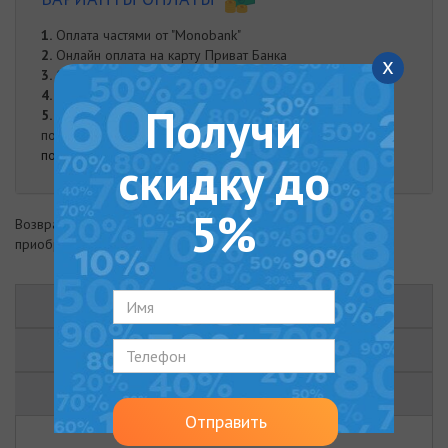
1.
Оплата частями от "Monobank"
2.
Онлайн оплата на карту Приват Банка
x
3.
Оплата при доставке
4.
Наложенный платеж
Получи
5.
Оплата наличными. Наличная оплата возможна при
получении заказа курьером либо в нашем офисе.
подробнее
скидку до
5%
Возврат товара возможен в течение 14 дней с момента
приобретения
ОПИСАНИЕ
ХАРАКТЕРИСТИКИ
ОТЗЫВЫ (0)
Отправить