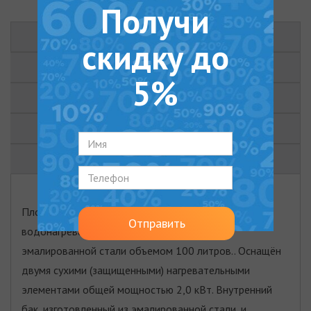
Получи
ОПИСАНИЕ
скидку до
ХАРАКТЕРИСТИКИ
5%
ОТЗЫВЫ (4)
ДОКУМЕНТЫ
ВИДЕО
Плоский накопительный электрический
Отправить
водонагреватель с внутренним баком из
эмалированной стали объемом 100 литров.. Оснащён
двумя сухими (защищенными) нагревательными
элементами общей мощностью 2,0 кВт. Внутренний
бак, изготовленный из эмалированной стали, и