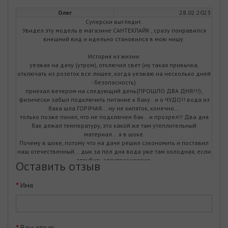
Олег
28.02.2023
Суперски выглядит.
Увидел эту модель в магазине САНТЕХЛАЙК , сразу понравился
внешний вид и идельно становился в мою нишу.
История из жизни:
уезжая на дачу (утром), отключил свет (ну такая привычка,
отключать из розеток все лишее, когда уезжаю на несколько дней
- безопасность).
приехал вечером на следующий день(ПРОШЛО ДВА ДНЯ!!!);
физически забыл подключить питание к баку.. и о ЧУДО!! вода из
бака шла ГОРЯЧАЯ... ну не кипяток, конечно...
только позже понял, что не подключен бак...и прозрел!! Два дня
бак дежал температуру, это какой же там утеплительный
материал... я в шоке.
Почему в шоке, потому что на даче решил сэкономить и поставил
наш отечественный... дык за пол дня вода уже там холодная, если
отрубить электроэнергию.
Оставить отзыв
В общем - рекомендую, покупайте - не пожалеете.
Имя
Саша
14.02.2023
Ваш отзыв:
Бойлер вже працюе як місяць, дуже економний, і простий в