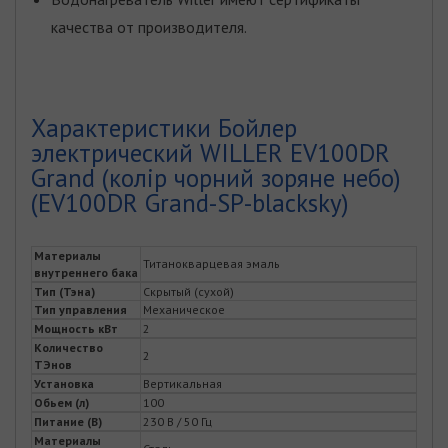
качества от производителя.
Характеристики Бойлер
электрический WILLER EV100DR
Grand (колір чорний зоряне небо)
(EV100DR Grand-SP-blacksky)
Материалы
Титанокварцевая эмаль
внутреннего бака
Тип (Тэна)
Скрытый (сухой)
Тип управления
Механическое
Мощность кВт
2
Количество
2
ТЭнов
Установка
Вертикальная
Обьем (л)
100
Питание (В)
230 В / 50 Гц
Материалы