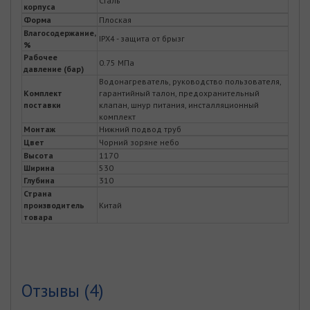
Сталь
корпуса
Форма
Плоская
Влагосодержание,
IPX4 - защита от брызг
%
Рабочее
0.75 МПа
давление (бар)
Водонагреватель, руководство пользователя,
Комплект
гарантийный талон, предохранительный
поставки
клапан, шнур питания, инсталляционный
комплект
Монтаж
Нижний подвод труб
Цвет
Чорний зоряне небо
Высота
1170
Ширина
530
Глубина
310
Страна
производитель
Китай
товара
Отзывы (4)