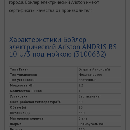
города. Бойлер электрический Ariston имеют
сертификаты качества от производителя.
Характеристики Бойлер
электрический Ariston ANDRIS RS
10 U/3 под мойкою (3100632)
Тип (Тэна)
Открытый (мокрый)
Тип управления
Механическое
Тип установки
Настенный
Мощность кВт
1.2
Количество ТЭнов
1
Установка
Вертикальная
Макс. рабочая температура°C
80
Обьем (л)
10
Питание (В)
220
Материалы корпуса
Сталь
Форма
Прямоугольная
Высота
360