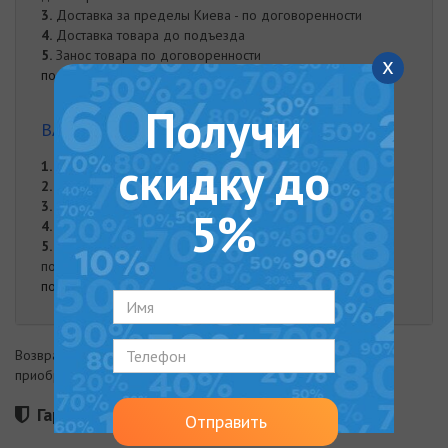
3.
Доставка за пределы Киева - по договоренности
4.
Доставка товара до подъезда
5.
Занос товара по договоренности
x
подробнее
Получи
ВАРИАНТЫ ОПЛАТЫ
скидку до
1.
Оплата частями от "Monobank"
2.
Онлайн оплата на карту Приват Банка
3.
Оплата при доставке
5%
4.
Наложенный платеж
5.
Оплата наличными. Наличная оплата возможна при
получении заказа курьером либо в нашем офисе.
подробнее
Возврат товара возможен в течение 14 дней с момента
приобретения
Гарантия 12 месяцев
Отправить