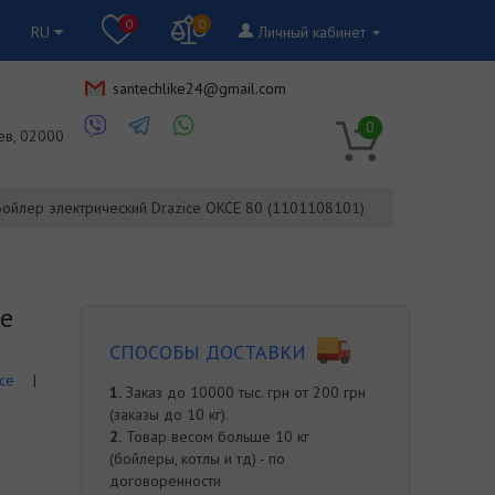
0
0
RU
Личный кабинет
santechlike24@gmail.com
RU
0
ев, 02000
Бойлер электрический Drazice OKCE 80 (1101108101)
ce
СПОСОБЫ ДОСТАВКИ
ce
|
1.
Заказ до 10000 тыс. грн от 200 грн
(заказы до 10 кг).
2.
Товар весом больше 10 кг
(бойлеры, котлы и тд) - по
договоренности