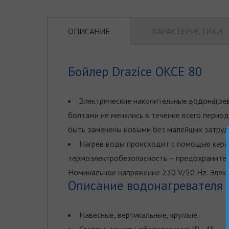
ОПИСАНИЕ
ХАРАКТЕРИСТИКИ
Бойлер Drazice OKCE 80
Электрические накопительные водонагре
болтами не менялись в течение всего перио
быть заменены новыми без малейших затруд
Нагрев воды происходит с помощью керам
термоэлектроб­езопасность – предохранител
Номинальное напряжение 230 V/50 Hz. Элект
Описание водонагревателя D
Навесные, вертикальные, круглые.
Степень защиты оборудования IР - 45.