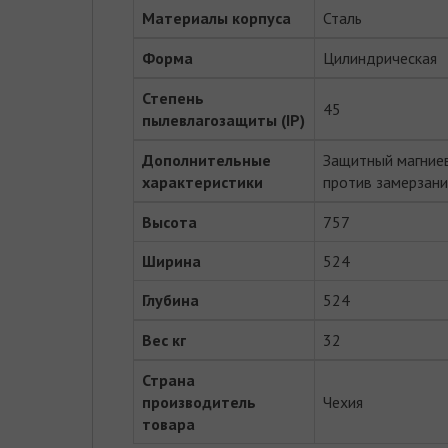
Материалы корпуса
Сталь
Форма
Цилиндрическая
Степень
45
пылевлагозащиты (IP)
Дополнительные
Защитный магние
характеристики
против замерзани
Высота
757
Ширина
524
Глубина
524
Вес кг
32
Страна
производитель
Чехия
товара