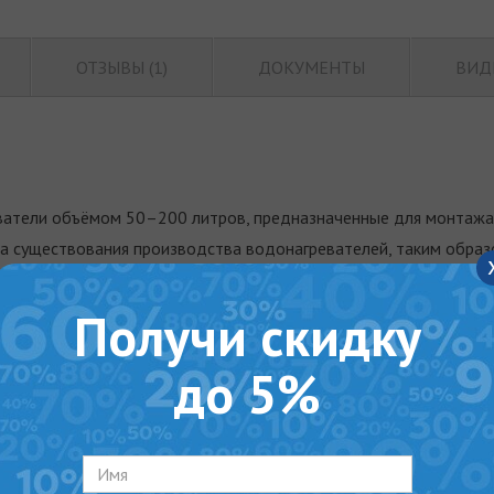
ОТЗЫВЫ (1)
ДОКУМЕНТЫ
ВИД
ватели объёмом 50–200 литров, предназначенные для монтажа 
да существования производства водонагревателей, таким образ
нений.
ического нагревательного элемента, управление которым обес
Получи скидку
ьным термостатом (термопредохр­анителем). Диапазон допусти
до 5%
роизоляционное покрытие IP 45 позволяет монтировать водона
razice OKCE 80: