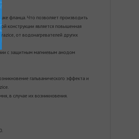
ышке фланца. Что позволяет производить
ной конструкции является повышенная
razice, от водонагревателей других
ании с защитным магниевым анодом
возникновение гальванического эффекта и
ice.
ня, в случае их возникновения.
0.