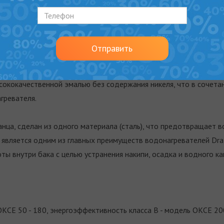
й нагревательный элемент в стальной гильзе, приваренной к кр
ения герметичности бака водонагревателя. Преимуществом дан
Отправить
озникновения накипи, что выгодно отличает водонагреватели D
ы».
сококачественной эмалью без содержания никеля, что в сочет
гревателя.
нца, сделан из одного материала (сталь), что предотвращает 
 является одним из главных преимуществ водонагревателей Draz
ы внутри бака с целью устранения накипи, осадка и водного кам
КСЕ 50 - 180, энергоэффективность класса В - модель ОКСЕ 20