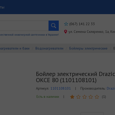
кты
(067) 141 22 33
ул. Семена Скляренко, 1a, Ки
чественной инженерной сантехники в Украине!
агреватели и баки
Водонагреватели
Бойлеры электрические
Бойлер электрический Drazi
OKCE 80 (1101108101)
Артикул:
1101108101
|
Производитель:
Drazi
Есть в наличии
|
(1)