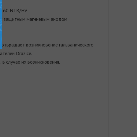
-160 NTR/HV.
и с защитным магниевым анодом
едотвращает возникновение гальванического
телей Drazice.
 в случае их возникновения.