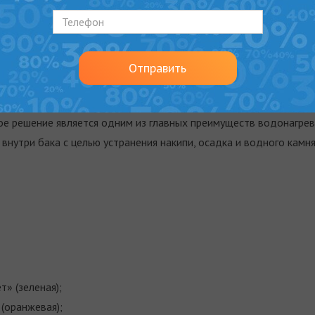
толщиной 42 мм.
дью 1,08 м² у модели OKC NTR/HV, 1,45 м² у моделей OKC 125
окачественной эмалью без содержания никеля, что в сочетани
гревателя.
Отправить
 сервисного люка, сделан из одного материала (сталь), что пр
ое решение является одним из главных преимуществ водонагрева
нутри бака с целью устранения накипи, осадка и водного камня,
т» (зеленая);
(оранжевая);