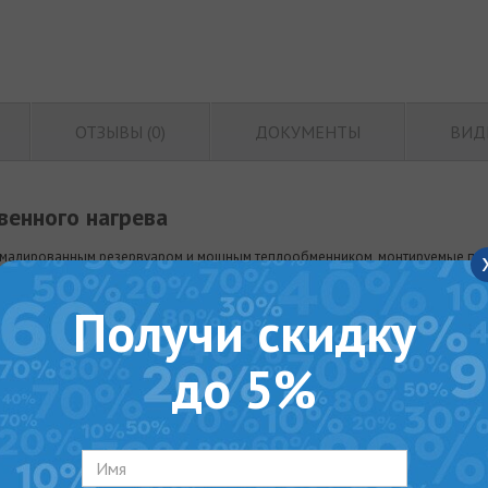
ОТЗЫВЫ (0)
ДОКУМЕНТЫ
ВИД
венного нагрева
эмалированным резервуаром и мощным теплообменником, монтируемые под
ее удобного подключения к навесному газовому котлу.
Получи скидку
грев от теплоносителя системы отопления / гелиосистемы).
до 5%