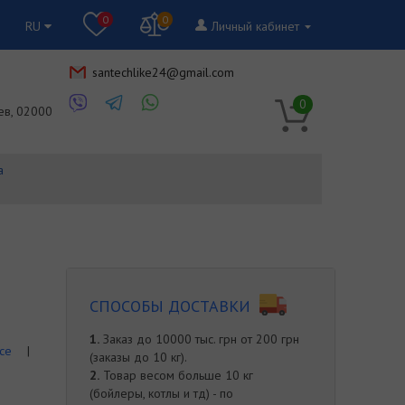
0
0
RU
Личный кабинет
santechlike24@gmail.com
RU
0
ев, 02000
а
СПОСОБЫ ДОСТАВКИ
1.
Заказ до 10000 тыс. грн от 200 грн
ce
|
(заказы до 10 кг).
2.
Товар весом больше 10 кг
(бойлеры, котлы и тд) - по