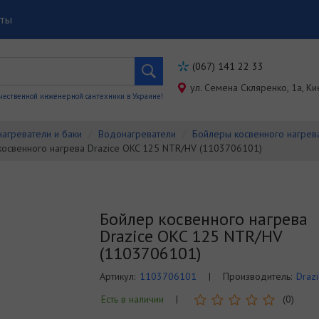
кты
(067) 141 22 33
ул. Семена Скляренко, 1a, Ки
чественной инженерной сантехники в Украине!
агреватели и баки
Водонагреватели
Бойлеры косвенного нагрев
косвенного нагрева Drazice OKC 125 NTR/HV (1103706101)
Бойлер косвенного нагрева
Drazice OKC 125 NTR/HV
(1103706101)
Артикул:
1103706101
|
Производитель:
Drazi
Есть в наличии
|
(0)