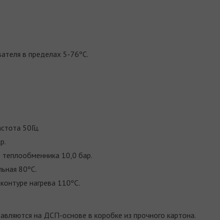
ателя в пределах 5-76ºC.
стота 50Гц.
р.
 теплообменника 10,0 бар.
ьная 80ºC.
контуре нагрева 110ºС.
вляются на ДСП-основе в коробке из прочного картона.