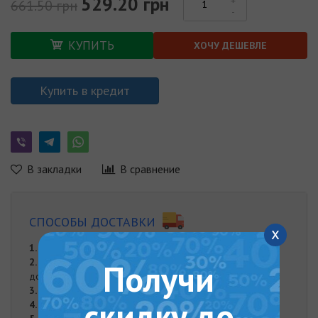
529.20 грн
661.50 грн
КУПИТЬ
ХОЧУ ДЕШЕВЛЕ
Купить в кредит
В закладки
В сравнение
СПОСОБЫ ДОСТАВКИ
x
1.
Заказ до 10000 тыс. грн от 200 грн (заказы до 10 кг).
2.
Товар весом больше 10 кг (бойлеры, котлы и тд) - по
Получи
договоренности
3.
Доставка за пределы Киева - по договоренности
скидку до
4.
Доставка товара до подъезда