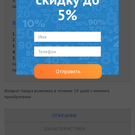
5.
Занос товара по договоренности
подробнее
5%
ВАРИАНТЫ ОПЛАТЫ
1.
Оплата частями от "Monobank"
2.
Онлайн оплата на карту Приват Банка
3.
Оплата при доставке
4.
Наложенный платеж
5.
Оплата наличными. Наличная оплата возможна при
получении заказа курьером либо в нашем офисе.
подробнее
Отправить
Возврат товара возможен в течение 14 дней с момента
приобретения
ОПИСАНИЕ
ХАРАКТЕРИСТИКИ