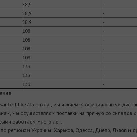
88,9
­-
88,9
­-
88,9
­-
108
­-
108
­-
108
­-
108
­-
133
­-
133
­-
133
­-
раине
santechlike24.com.ua , мы являемся официальными дис
нам, мы осуществляем поставки на прямую со складов 
рыми работаем много лет.
по регионам Украины: Харьков, Одесса, Днепр, Львов и д