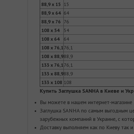
88,9 x 15
15
88,9 x 64
64
88,9 x 76
76
108 x 54
54
108 x 64
64
108 x 76,1
76,1
108 x 88,9
88,9
133 x 76,1
76,1
133 x 88,9
88,9
133 x 108
108
Купить
Заглушка SANHA
в Киеве и Ук
Вы можете в нашем интернет-магазине 
Заглушка SANHA по самым выгодным це
зарубежных компаний в Украине, с кото
Доставку выполняем как по Киеву так и 