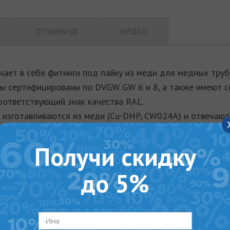
ОТЗЫВЫ (0)
ВИДЕО
чает в себя фитинги под пайку из меди для медных тру
кты сертифицированы по DVGW GW 6 и 8, а также имеют с
 соответствующий знак качества RAL.
изготавливаются из меди (Cu-DHP, CW024A) и отвечают
охлаждения с максимально допустимым рабочим давлени
Получи скидку
игиена в результате низкого содержания углерода (0,5 м
до 5%
 в специально разработанных ваннах и поэтому отвеча
азов.
им поверхностям концов благодаря оптимизированному 