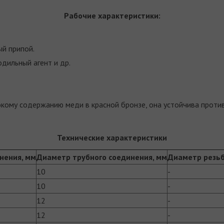
Рабочие характеристики:
ый припой.
одильный агент и др.
кому содержанию меди в красной бронзе, она устойчива против
Технические характеристики
нения, мм
Диаметр трубного соединения, мм
Диаметр резьб
10
­-
10
­-
12
­-
12
­-