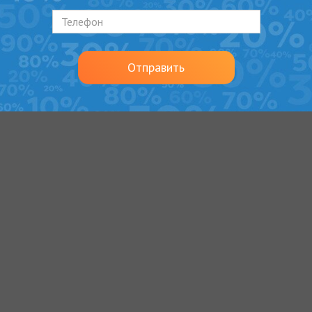
уплотнению резьбы в резьбе и точным допускам при про
Отправить