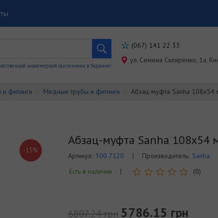
кты
(067) 141 22 33
ул. Семена Скляренко, 1a, Ки
чественной инженерной сантехники в Украине!
 и фитинги
Медные трубы и фитинги
Абзац-муфта Sanha 108х54
Абзац-муфта Sanha 108х54 
-15%
Артикул:
300.7120
|
Производитель:
Sanha
Есть в наличии
|
(0)
5786.15 грн
6807.24 грн