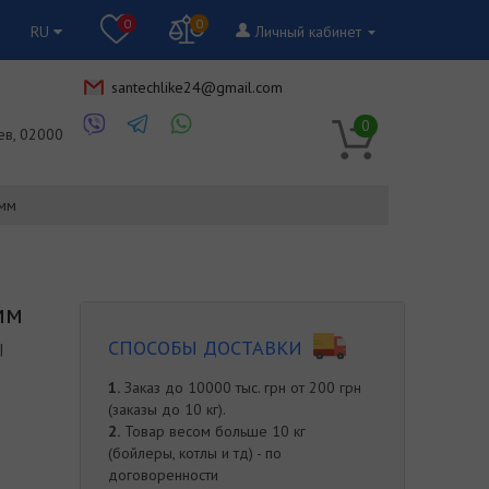
0
0
RU
Личный кабинет
santechlike24@gmail.com
RU
0
ев, 02000
 мм
мм
СПОСОБЫ ДОСТАВКИ
|
1.
Заказ до 10000 тыс. грн от 200 грн
(заказы до 10 кг).
2.
Товар весом больше 10 кг
(бойлеры, котлы и тд) - по
договоренности