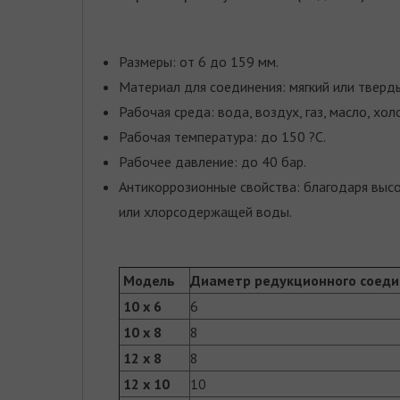
Размеры: от 6 до 159 мм.
Материал для соединения: мягкий или тверд
Рабочая среда: вода, воздух, газ, масло, хол
Рабочая температура: до 150 ?С.
Рабочее давление: до 40 бар.
Антикоррозионные свойства: благодаря высо
или хлорсодержащей воды.
Модель
Диаметр редукционного соеди
10 х 6
6
10 х 8
8
12 х 8
8
12 x 10
10