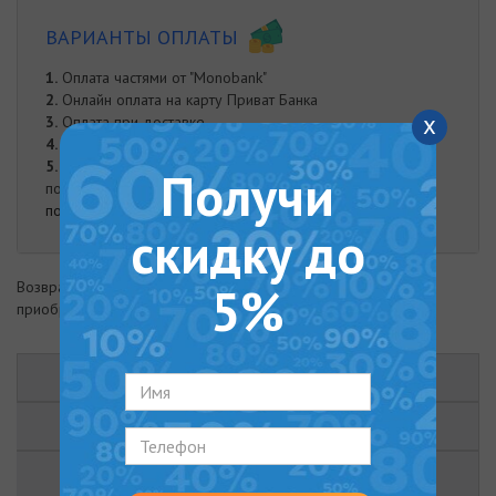
ВАРИАНТЫ ОПЛАТЫ
1.
Оплата частями от "Monobank"
2.
Онлайн оплата на карту Приват Банка
x
3.
Оплата при доставке
4.
Наложенный платеж
5.
Оплата наличными. Наличная оплата возможна при
Получи
получении заказа курьером либо в нашем офисе.
подробнее
скидку до
Возврат товара возможен в течение 14 дней с момента
5%
приобретения
ОПИСАНИЕ
ХАРАКТЕРИСТИКИ
ОТЗЫВЫ (0)