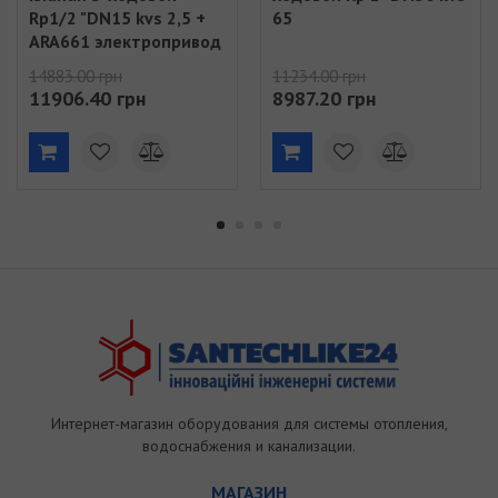
Rp1/2 "DN15 kvs 2,5 +
65
ARA661 электропривод
230В 120сек. 6Нм 3
14883.00 грн
11234.00 грн
точки
11906.40 грн
8987.20 грн
Интернет-магазин оборудования для системы отопления,
водоснабжения и канализации.
МАГАЗИН