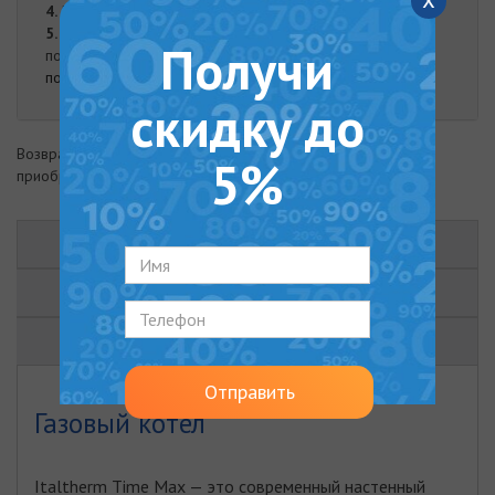
4.
Наложенный платеж
5.
Оплата наличными. Наличная оплата возможна при
Получи
получении заказа курьером либо в нашем офисе.
подробнее
скидку до
Возврат товара возможен в течение 14 дней с момента
5%
приобретения
ОПИСАНИЕ
ХАРАКТЕРИСТИКИ
ОТЗЫВЫ (0)
Отправить
Газовый котел
Italtherm Time Max — это современный настенный