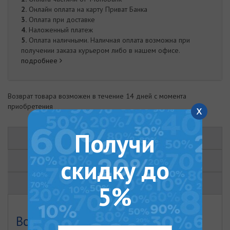
2.
Онлайн оплата на карту Приват Банка
3.
Оплата при доставке
4.
Наложенный платеж
5.
Оплата наличными. Наличная оплата возможна при
получении заказа курьером либо в нашем офисе.
подробнее
Возврат товара возможен в течение 14 дней с момента
приобретения
x
Получи
ОПИСАНИЕ
скидку до
ХАРАКТЕРИСТИКИ
ОТЗЫВЫ (0)
5%
Водонагреватель электрический