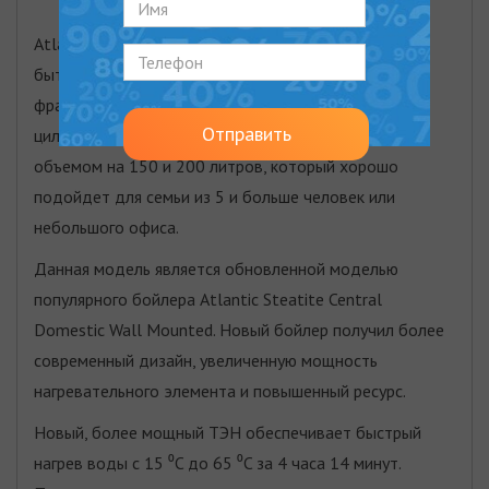
Atlantic Steatite Central Domestic Wall Mounted –
бытовой электрический водонагреватель от
французского бренда Атлантик. Это классический
Отправить
цилиндрический бойлер вертикального монтажа
объемом на 150 и 200 литров, который хорошо
подойдет для семьи из 5 и больше человек или
небольшого офиса.
Данная модель является обновленной моделью
популярного бойлера Atlantic Steatite Central
Domestic Wall Mounted. Новый бойлер получил более
современный дизайн, увеличенную мощность
нагревательного элемента и повышенный ресурс.
Новый, более мощный ТЭН обеспечивает быстрый
нагрев воды с 15 ⁰C до 65 ⁰C за 4 часа 14 минут.