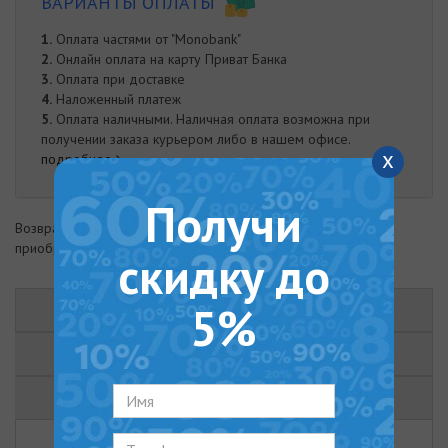
ВАРИАНТЫ ОПЛАТЫ
1.
Оплата частями от "Monobank"
2.
Онлайн оплата на карту Приват Банка
3.
Оплата при доставке
4.
Наложенный платеж
5.
Оплата наличными. Наличная оплата возможна при
получении заказа курьером либо в нашем офисе.
x
подробнее
Получи
Возврат товара возможен в течение 14 дней с момента
приобретения
скидку до
5%
ОПИСАНИЕ
ХАРАКТЕРИСТИКИ
ОТЗЫВЫ (0)