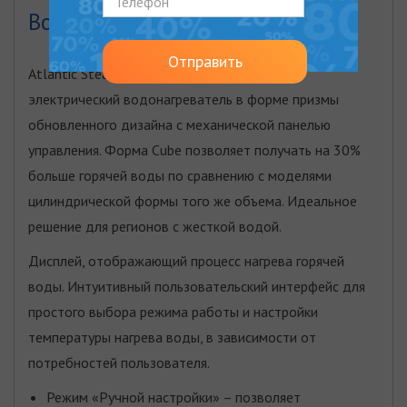
Водонагреватель электрический
Отправить
Atlantic Steatite Cube VM – накопительный
электрический водонагреватель в форме призмы
обновленного дизайна с механической панелью
управления. Форма Cube позволяет получать на 30%
больше горячей воды по сравнению с моделями
цилиндрической формы того же объема. Идеальное
решение для регионов с жесткой водой.
Дисплей, отображающий процесс нагрева горячей
воды. Интуитивный пользовательский интерфейс для
простого выбора режима работы и настройки
температуры нагрева воды, в зависимости от
потребностей пользователя.
Режим «Ручной настройки» – позволяет