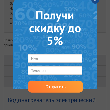
3.
Оплата при доставке
4.
Наложенный платеж
Получи
5.
Оплата наличными. Наличная оплата возможна при
получении заказа курьером либо в нашем офисе.
скидку до
подробнее
5%
Возврат товара возможен в течение 14 дней с момента
приобретения
ОПИСАНИЕ
ХАРАКТЕРИСТИКИ
ОТЗЫВЫ (0)
Отправить
Водонагреватель электрический