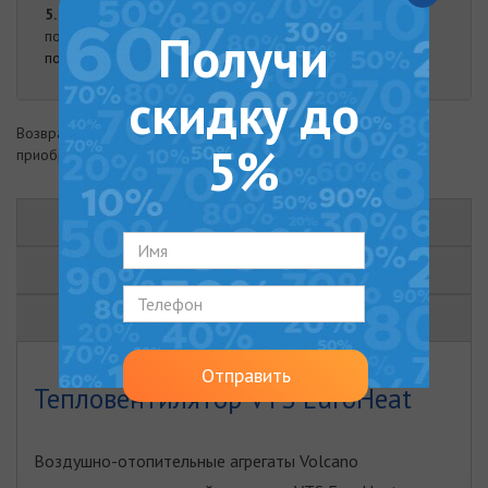
5.
Оплата наличными. Наличная оплата возможна при
Получи
получении заказа курьером либо в нашем офисе.
подробнее
скидку до
Возврат товара возможен в течение 14 дней с момента
5%
приобретения
ОПИСАНИЕ
ХАРАКТЕРИСТИКИ
ОТЗЫВЫ (0)
Отправить
Тепловентилятор VTS EuroHeat
Воздушно-отопительные агрегаты Volcano