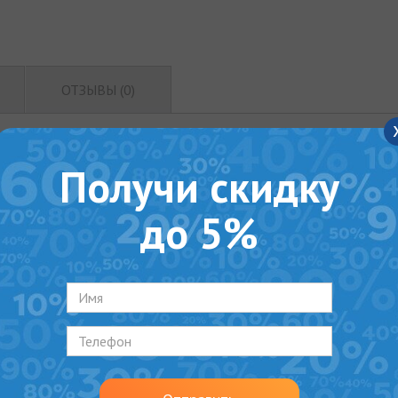
ОТЗЫВЫ (0)
PER SLIM
Получи скидку
еменный накопительный водонагреватель, который порадует Вас 
до 5%
нимум энергии. Цилиндрический (Slim) бак имеет механическое 
 бака 30 л встроен открытый мокрый (непосредственно контакти
ужбы. Вертикальная установка позволяет производить монтаж в
нащен мощным нагревательным элементом на 2000 Вт, что позв
еспечение горячей водой в ежедневном использовании.
правления проста и понятна даже неопытному пользователю. Н