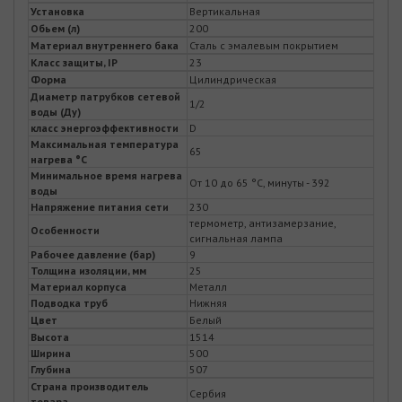
Установка
Вертикальная
Обьем (л)
200
Материал внутреннего бака
Сталь с эмалевым покрытием
Класс защиты, IP
23
Форма
Цилиндрическая
Диаметр патрубков сетевой
1/2
воды (Ду)
класс энергоэффективности
D
Максимальная температура
65
нагрева °С
Минимальное время нагрева
От 10 до 65 °С, минуты - 392
воды
Напряжение питания сети
230
термометр, антизамерзание,
Особенности
сигнальная лампа
Рабочее давление (бар)
9
Толщина изоляции, мм
25
Материал корпуса
Металл
Подводка труб
Нижняя
Цвет
Белый
Высота
1514
Ширина
500
Глубина
507
Страна производитель
Сербия
товара