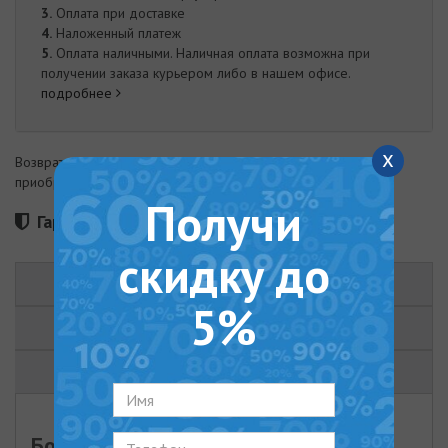
3.
Оплата при доставке
4.
Наложенный платеж
5.
Оплата наличными. Наличная оплата возможна при
получении заказа курьером либо в нашем офисе.
подробнее
x
Возврат товара возможен в течение 14 дней с момента
приобретения
Получи
Гарантия 120 месяцев
скидку до
ОПИСАНИЕ
5%
ХАРАКТЕРИСТИКИ
ОТЗЫВЫ (0)
Бойлер Tiki PRIME M 200V9