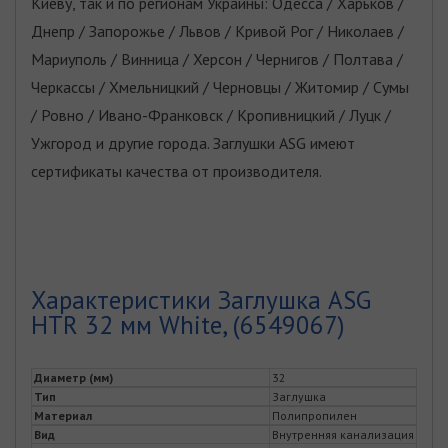
Киеву, так и по регионам Украины: Одесса / Харьков /
Днепр / Запорожье / Львов / Кривой Рог / Николаев /
Мариуполь / Винница / Херсон / Чернигов / Полтава /
Черкассы / Хмельницкий / Черновцы / Житомир / Сумы
/ Ровно / Ивано-Франковск / Кропивницкий / Луцк /
Ужгород и другие города. Заглушки ASG имеют
сертификаты качества от производителя.
Характеристики Заглушка ASG
HTR 32 мм White, (6549067)
Диаметр (мм)
32
Тип
Заглушка
Материал
Полипропилен
Вид
Внутренняя канализация