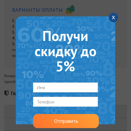
ВАРИАНТЫ ОПЛАТЫ
x
1.
Оплата частями от "Monobank"
2.
Онлайн оплата на карту Приват Банка
Получи
3.
Оплата при доставке
4.
Наложенный платеж
5.
Оплата наличными. Наличная оплата возможна при
скидку до
получении заказа курьером либо в нашем офисе.
подробнее
5%
Возврат товара возможен в течение 14 дней с момента
приобретения
Гарантия 180 месяцев
ОПИСАНИЕ
Отправить
ХАРАКТЕРИСТИКИ