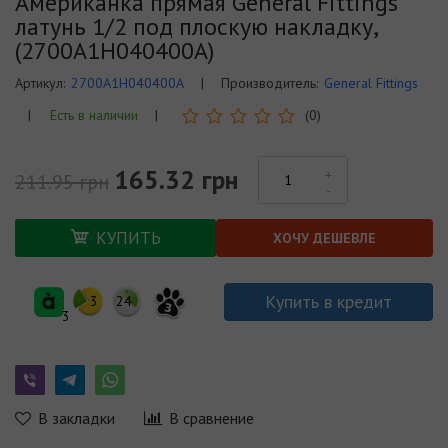
Американка прямая General Fittings
латунь 1/2 под плоскую накладку,
(2700A1H040400A)
Артикул:
2700A1H040400A
|
Производитель:
General Fittings
|
Есть в наличии
|
(0)
165.32 грн
211.95 грн
КУПИТЬ
ХОЧУ ДЕШЕВЛЕ
Купить в кредит
3
24
3
3
В закладки
В сравнение