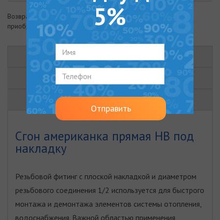
5%
Возврат товара возможен в течение 14 дней с момента
приобретения
ОПИСАНИЕ
ХАРАКТЕРИСТИКИ
ОТЗЫВЫ (0)
Отправить
Сгон американка прямая НВ под
накладку
Резьбовой фитинг с плоской накладкой и диаметром
резьбового соединения 1/2 используется для быстрого
монтажа и демонтажа элементов системы отопления,
водоснабжения. Важной областью применения