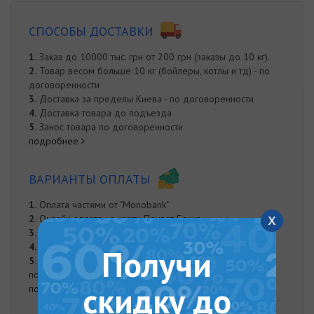
СПОСОБЫ ДОСТАВКИ
1.
Заказ до 10000 тыс. грн от 200 грн (заказы до 10 кг).
2.
Товар весом больше 10 кг (бойлеры, котлы и тд) - по
договоренности
3.
Доставка за пределы Киева - по договоренности
4.
Доставка товара до подъезда
5.
Занос товара по договоренности
подробнее
ВАРИАНТЫ ОПЛАТЫ
1.
Оплата частями от "Monobank"
x
2.
Онлайн оплата на карту Приват Банка
3.
Оплата при доставке
4.
Наложенный платеж
Получи
5.
Оплата наличными. Наличная оплата возможна при
получении заказа курьером либо в нашем офисе.
скидку до
подробнее