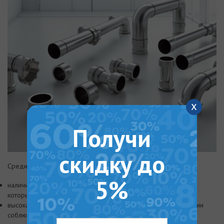
x
Получи
скидку до
Среди преимуществ продукции KAN-therm отмечают:
5%
наличие полимерных фитингов с прессовым соединением,
которые дешевле, чем системы Rehau;
высокая герметичность и длительная эксплуатация при условии
соблюдения правил монтажа;