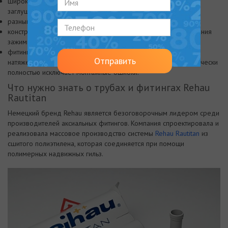
широкий ассортимент фитингов: тройники,
муфты
, адаптеры,
заглушки, переходники;
разный тип соединений: Press, Push, резьбовые соединения;
конструкция Leak Before Press позволяет выполнять соединения
зажимными пресс-клещами;
фитинги к установочной системе Push крепятся посредством
Отправить
натяжения полимерного кольца за трубу и фитинг, что практически
полностью исключает монтажные ошибки.
Что нужно знать о трубах и фитингах Rehau
Rautitan
Немецкий бренд Rehau является безоговорочным лидером среди
производителей аксиальных фитингов. Компания спроектировала и
реализовала массовое производство системы
Rehau Rautitan
из
сшитого полиэтилена, которая соединяется при помощи
полимерных надвижных гильз.